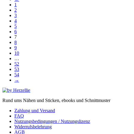
1
2
3
4
5
6
7
8
9
10
…
52
53
54
→
Rund ums Nähen und Sticken, ebooks und Schnittmuster
Zahlung und Versand
FAQ
Nutzungsbedingungen / Nutzungslizenz
Widerrufsbelehrung
AGB