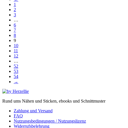
1
2
3
…
6
7
8
9
10
11
12
…
52
53
54
→
Rund ums Nähen und Sticken, ebooks und Schnittmuster
Zahlung und Versand
FAQ
Nutzungsbedingungen / Nutzungslizenz
Widerrufsbelehrung