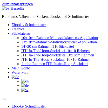
Zum Inhalt springen
Rund ums Nähen und Sticken, ebooks und Schnittmuster
Ebooks/ Schnittmuster
Freebies
Stickdateien
10x10cm Rahmen Motivstickdateien / Applikation
13x18cm-Rahmen-Motivstickdateien-Applikation
14×20 cm Rahmen ITH Stickdatei
ITH In-The-Hoop-Stickdatei 10×10 Rahmen
ITH In-The-Hoop-Stickdatei 13x18cm Rahmen
ITH-In-The-Hoop-Stickdatei-10×10-Rahmen
Jumbo Rahmen ITH In-the-Hoop Stickdatei
Mein Konto
Warenkorb
Ebooks/ Schnittmuster