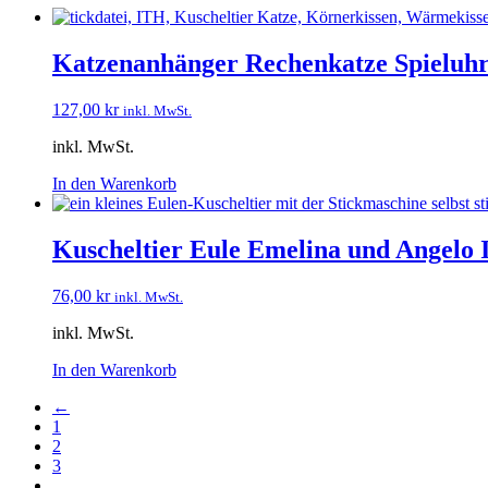
Katzenanhänger Rechenkatze Spieluhr
127,00
kr
inkl. MwSt.
inkl. MwSt.
In den Warenkorb
Kuscheltier Eule Emelina und Angelo 
76,00
kr
inkl. MwSt.
inkl. MwSt.
In den Warenkorb
←
1
2
3
…