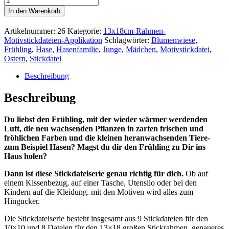
In den Warenkorb
Artikelnummer:
26
Kategorie:
13x18cm-Rahmen-
Motivstickdateien-Applikation
Schlagwörter:
Blumenwiese
,
Frühling
,
Hase
,
Hasenfamilie
,
Junge
,
Mädchen
,
Motivstickdatei
,
Ostern
,
Stickdatei
Beschreibung
Beschreibung
Du liebst den Frühling, mit der wieder wärmer werdenden
Luft, die neu wachsenden Pflanzen in zarten frischen und
fröhlichen Farben und die kleinen heranwachsenden Tiere-
zum Beispiel Hasen? Magst du dir den Frühling zu Dir ins
Haus holen?
Dann ist diese Stickdateiserie genau richtig für dich.
Ob auf
einem Kissenbezug, auf einer Tasche, Utensilo oder bei den
Kindern auf die Kleidung. mit den Motiven wird alles zum
Hingucker.
Die Stickdateiserie besteht insgesamt aus 9 Stickdateien für den
10×10 und 8 Dateien für den 13×18 großen Stickrahmen, genaueres