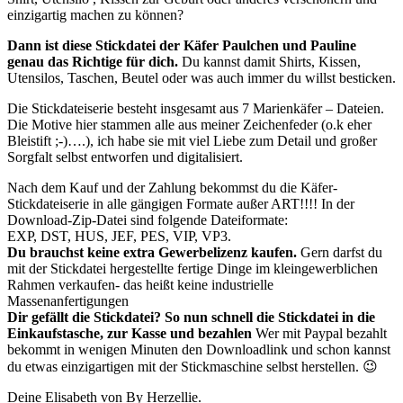
einzigartig machen zu können?
Dann ist diese Stickdatei der Käfer Paulchen und Pauline
genau das Richtige für dich.
Du kannst damit Shirts, Kissen,
Utensilos, Taschen, Beutel oder was auch immer du willst besticken.
Die Stickdateiserie besteht insgesamt aus 7 Marienkäfer – Dateien.
Die Motive hier stammen alle aus meiner Zeichenfeder (o.k eher
Bleistift ;-)….), ich habe sie mit viel Liebe zum Detail und großer
Sorgfalt selbst entworfen und digitalisiert.
Nach dem Kauf und der Zahlung bekommst du die Käfer-
Stickdateiserie in alle gängigen Formate außer ART!!!! In der
Download-Zip-Datei sind folgende Dateiformate:
EXP, DST, HUS, JEF, PES, VIP, VP3.
Du brauchst keine extra Gewerbelizenz kaufen.
Gern darfst du
mit der Stickdatei hergestellte fertige Dinge im kleingewerblichen
Rahmen verkaufen- das heißt keine industrielle
Massenanfertigungen
Dir gefällt die Stickdatei? So nun schnell die Stickdatei in die
Einkaufstasche, zur Kasse und bezahlen
Wer mit Paypal bezahlt
bekommt in wenigen Minuten den Downloadlink und schon kannst
du etwas einzigartigen mit der Stickmaschine selbst herstellen. 😉
Deine Elisabeth von By Herzellie.