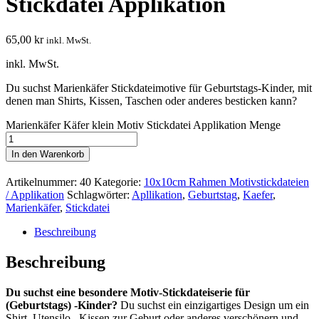
Stickdatei Applikation
65,00
kr
inkl. MwSt.
inkl. MwSt.
Du suchst Marienkäfer Stickdateimotive für Geburtstags-Kinder, mit
denen man Shirts, Kissen, Taschen oder anderes besticken kann?
Marienkäfer Käfer klein Motiv Stickdatei Applikation Menge
In den Warenkorb
Artikelnummer:
40
Kategorie:
10x10cm Rahmen Motivstickdateien
/ Applikation
Schlagwörter:
Apllikation
,
Geburtstag
,
Kaefer
,
Marienkäfer
,
Stickdatei
Beschreibung
Beschreibung
Du suchst eine besondere Motiv-Stickdateiserie für
(Geburtstags) -Kinder?
Du suchst ein einzigartiges Design um ein
Shirt, Utensilo , Kissen zur Geburt oder anderes verschönern und