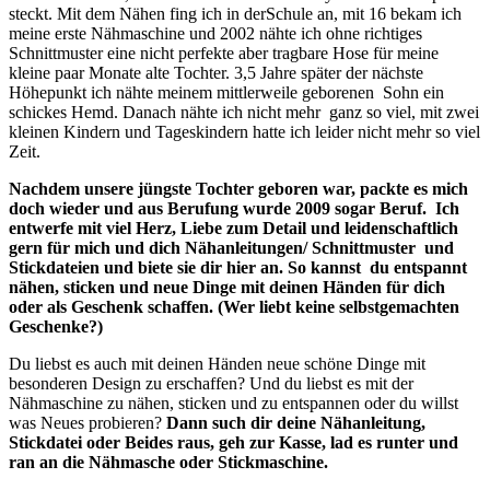
steckt. Mit dem Nähen fing ich in derSchule an, mit 16 bekam ich
meine erste Nähmaschine und 2002 nähte ich ohne richtiges
Schnittmuster eine nicht perfekte aber tragbare Hose für meine
kleine paar Monate alte Tochter. 3,5 Jahre später der nächste
Höhepunkt ich nähte meinem mittlerweile geborenen Sohn ein
schickes Hemd. Danach nähte ich nicht mehr ganz so viel, mit zwei
kleinen Kindern und Tageskindern hatte ich leider nicht mehr so viel
Zeit.
Nachdem unsere jüngste Tochter geboren war, packte es mich
doch wieder und aus Berufung wurde 2009 sogar Beruf. Ich
entwerfe mit viel Herz, Liebe zum Detail und leidenschaftlich
gern für mich und dich Nähanleitungen/ Schnittmuster und
Stickdateien und biete sie dir hier an. So kannst du entspannt
nähen, sticken und neue Dinge mit deinen Händen für dich
oder als Geschenk schaffen. (Wer liebt keine selbstgemachten
Geschenke?)
Du liebst es auch mit deinen Händen neue schöne Dinge mit
besonderen Design zu erschaffen? Und du liebst es mit der
Nähmaschine zu nähen, sticken und zu entspannen oder du willst
was Neues probieren?
Dann such dir deine Nähanleitung,
Stickdatei oder Beides raus, geh zur Kasse, lad es runter und
ran an die Nähmasche oder Stickmaschine.